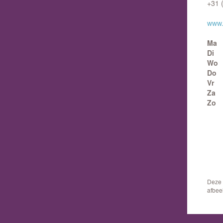
+31 
www.g
Ma
Di
Wo
Do
Vr
Za
Zo
Deze 
afbee