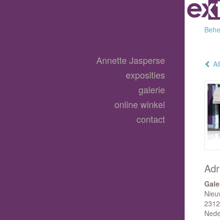
Behee
Annette Jasperse
Al
exposities
galerie
online winkel
contact
Adr
Gale
Nieu
2312
Nede