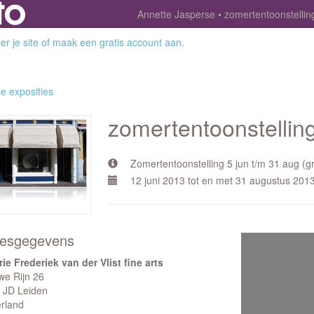
Annette Jasperse
zomertentoonstellin
r je site
of
maak een gratis account aan
.
le exposities
zomertentoonstellin
Zomertentoonstelling 5 jun t/m 31 aug (g
12 juni 2013 tot en met 31 augustus 201
esgegevens
rie Frederiek van der Vlist fine arts
we Rijn 26
 JD Leiden
rland